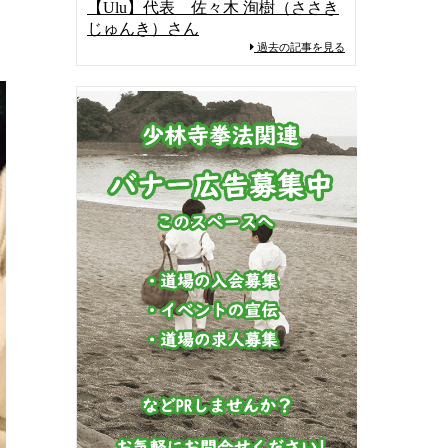
【Ulu】代表 佐々木 洵樹（ささき
じゅんき）さん
過去の記事を見る