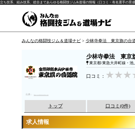
立ち技系、組み技系、総合まであらゆる格闘技ジム&道場の情報（口コミ・有名選手の育
みんなの格闘技ジム＆道場ナビ
>
少林寺拳法 東京旗の台
少林寺拳法 東京
東京都/東急大井町線・池
口コミ：
出典：
https://syorinji-hatanodai.com/
トップ
口コミ(0件)
求人情報