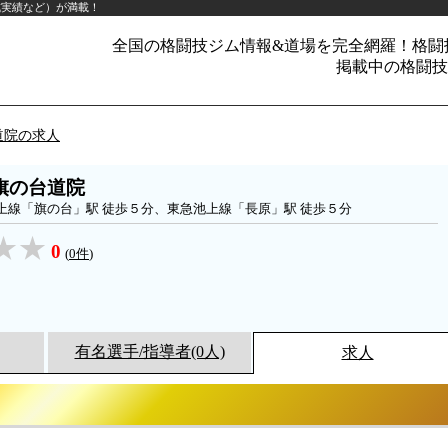
成実績など）が満載！
全国の格闘技ジム情報&道場を完全網羅！格闘
掲載中の格闘技ジ
道院の求人
旗の台道院
上線「旗の台」駅 徒歩５分、東急池上線「長原」駅 徒歩５分
0
(
0件
)
有名選手/指導者(0人)
求人