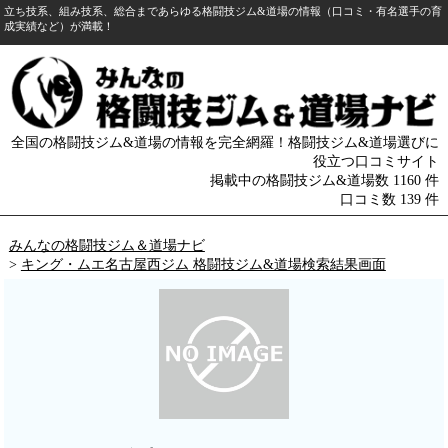
立ち技系、組み技系、総合まであらゆる格闘技ジム&道場の情報（口コミ・有名選手の育
成実績など）が満載！
全国の格闘技ジム&道場の情報を完全網羅！格闘技ジム&道場選びに
役立つ口コミサイト
掲載中の格闘技ジム&道場数 1160 件
口コミ数 139 件
みんなの格闘技ジム＆道場ナビ
>
キング・ムエ名古屋西ジム 格闘技ジム&道場検索結果画面