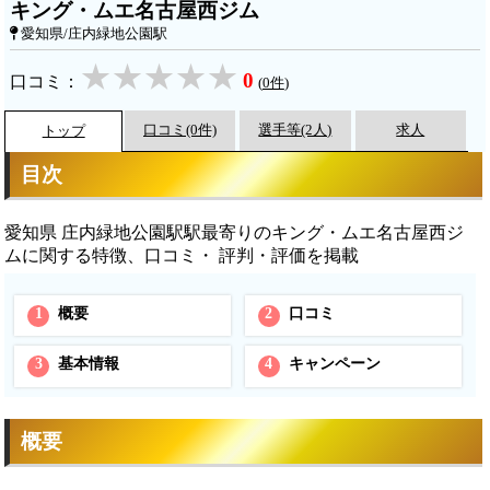
キング・ムエ名古屋西ジム
愛知県/庄内緑地公園駅
0
口コミ：
(
0件
)
口コミ(0件)
選手等(2人)
求人
トップ
目次
愛知県 庄内緑地公園駅駅最寄りのキング・ムエ名古屋西ジ
ムに関する特徴、口コミ・ 評判・評価を掲載
1
概要
2
口コミ
3
基本情報
4
キャンペーン
概要