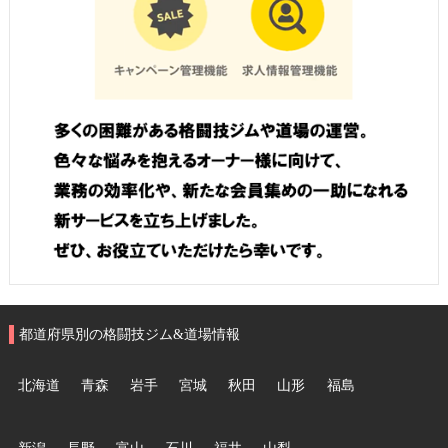
都道府県別の格闘技ジム&道場情報
北海道
青森
岩手
宮城
秋田
山形
福島