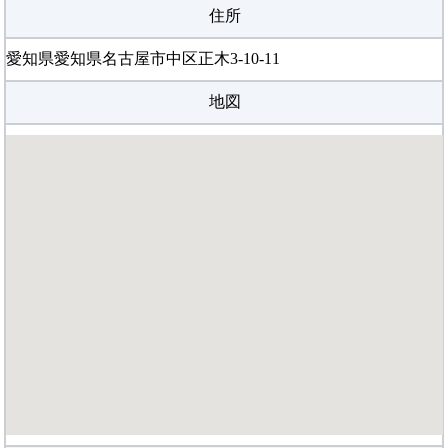
施設と設備評価
◎良い
住所
とても明るい雰囲気の場所で設備も整っていて入りづらい雰囲
気はあまり感じないところでした。
愛知県愛知県名古屋市中区正木3-10-11
月会費評価
◎良い
入会費一万月一万で、普通くらいの値段だと思います。 ジュニ
地図
アは7500円だったのでぼちぼちかなと思います。