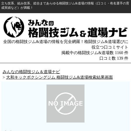
立ち技系、組み技系、総合まであらゆる格闘技ジム&道場の情報（口コミ・有名選手の育
成実績など）が満載！
全国の格闘技ジム&道場の情報を完全網羅！格闘技ジム&道場選びに
役立つ口コミサイト
掲載中の格闘技ジム&道場数 1160 件
口コミ数 139 件
みんなの格闘技ジム＆道場ナビ
>
大和キックボクシングジム 格闘技ジム&道場検索結果画面