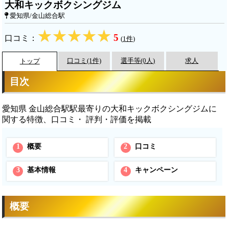
大和キックボクシングジム
愛知県/金山総合駅
5
口コミ：
(
1件
)
口コミ(1件)
選手等(0人)
求人
トップ
目次
愛知県 金山総合駅駅最寄りの大和キックボクシングジムに
関する特徴、口コミ・ 評判・評価を掲載
1
概要
2
口コミ
3
基本情報
4
キャンペーン
概要