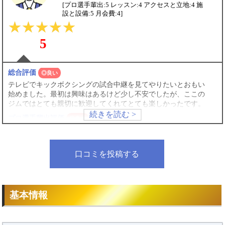
[プロ選手輩出:5 レッスン:4 アクセスと立地:4 施
設と設備:5 月会費:4]
5
総合評価
◎良い
テレビでキックボクシングの試合中継を見てやりたいとおもい
始めました。最初は興味はあるけど少し不安でしたが、ここの
ジムではとても親切に歓迎してくれてとても楽しかったです。
プロ選手輩出評価
◎良い
多くのプロ選手もここからでていて、東海地方でナンバーワン
の選手などとても強い方がいます。
口コミを投稿する
レッスン評価
◎良い
とても丁寧に基礎から教えてくれてさらに興味をださせてくれ
ました。
アクセスと立地評価
◎良い
基本情報
金山総合駅から徒歩8分で私の家からも近く行きたい時にいつ
でも行けてとてもよかったです。