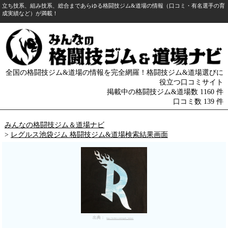
立ち技系、組み技系、総合まであらゆる格闘技ジム&道場の情報（口コミ・有名選手の育
成実績など）が満載！
全国の格闘技ジム&道場の情報を完全網羅！格闘技ジム&道場選びに
役立つ口コミサイト
掲載中の格闘技ジム&道場数 1160 件
口コミ数 139 件
みんなの格闘技ジム＆道場ナビ
>
レグルス池袋ジム 格闘技ジム&道場検索結果画面
出典：
https://twitter.com/reguls_bukuro