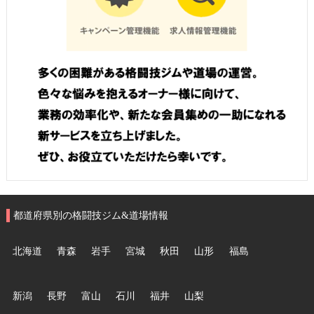
都道府県別の格闘技ジム&道場情報
北海道
青森
岩手
宮城
秋田
山形
福島
新潟
長野
富山
石川
福井
山梨