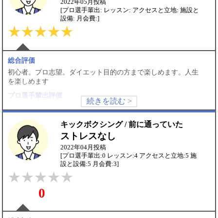
2022年05月投稿
[プロ選手輩出: レッスン: アクセスと立地: 施設と
設備: 月会費:]
総合評価
初心者。プロ志望。ダイエット目的の方まで楽しめます。人生
を楽しめます
プロ選手輩出評価
プロで活躍してる選手も多数いてしかもフレンドリーな方ばか
りです。
キックボクシング / 前に通っていた
レッスン評価
ストレスなし
すごい親切、丁寧に教えてくれます。子供から60代まで親切に
2022年04月投稿
指導してくれます。
[プロ選手輩出:0 レッスン:4 アクセスと立地:5 施
設と設備:5 月会費:3]
アクセスと立地評価
池袋から徒歩１０分以内で通いやすいです。途中で買い物も楽
しめます。
0
施設と設備評価
サンドバッグから補強用具まであり、キックボクシングだけで