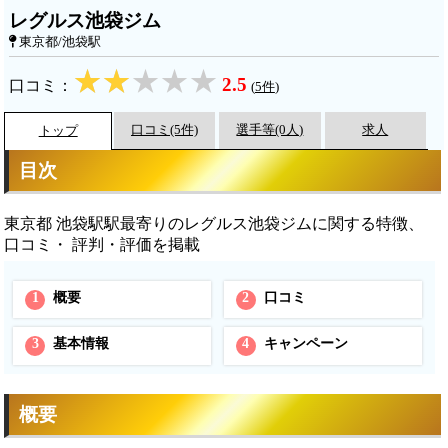
レグルス池袋ジム
東京都/池袋駅
2.5
口コミ：
(
5件
)
口コミ(5件)
選手等(0人)
求人
トップ
目次
東京都 池袋駅駅最寄りのレグルス池袋ジムに関する特徴、
口コミ・ 評判・評価を掲載
1
概要
2
口コミ
3
基本情報
4
キャンペーン
概要