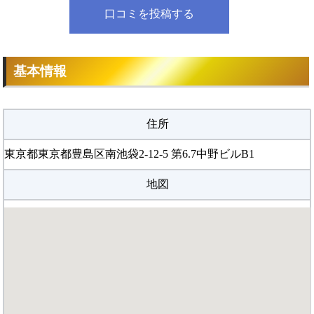
レッスン評価
口コミを投稿する
スキルうんぬんというよりかは、シェイプアップを目指すのに
はもってこいでした。
アクセスと立地評価
公共の交通機関を使うと、遠くからでも通いやすいところにあ
基本情報
りました。
施設と設備評価
全体的に、きれいで使いやすかった、というイメージがいまだ
住所
に残っています。
月会費評価
東京都東京都豊島区南池袋2-12-5 第6.7中野ビルB1
高すぎて通えない！というほどではありませんが、もちろんも
う少し安ければとは思います。
地図