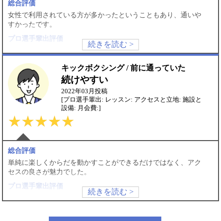
総合評価
なく健康維持や体力今日かにも役立ちます
女性で利用されている方が多かったということもあり、通いや
月会費評価
すかったです。
非常にリーズナブル、目的に合わせた会費も選べるのでとても
プロ選手輩出評価
良心的だと思います。
わたし自身を含め、プロになるというよりは、ダイエット目的
の方が多かったと思います。
キックボクシング / 前に通っていた
レッスン評価
◎良い
続けやすい
スキルうんぬんについてはあまりよくわかっていなかったので
2022年03月投稿
すが、ダイエット効果はありました。
[プロ選手輩出: レッスン: アクセスと立地: 施設と
設備: 月会費:]
アクセスと立地評価
◎良い
公共の交通機関を使う時には、なかなかアクセスのよいところ
にあると思います。
施設と設備評価
◎良い
総合評価
建物自体はそこそこ新しくてきれいですし、必要な器具もちゃ
単純に楽しくからだを動かすことができるだけではなく、アク
んとそろっていました。
セスの良さが魅力でした。
月会費評価
○普通
プロ選手輩出評価
ほかのジムと比較して、特別に高いわけではありませんが、も
わたしのように、ダイエットを目的で利用されている方が多か
ちろん安くもありませんでした。
ったようです。