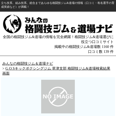
立ち技系、組み技系、総合まであらゆる格闘技ジム&道場の情報（口コミ・有名選手の育
成実績など）が満載！
全国の格闘技ジム&道場の情報を完全網羅！格闘技ジム&道場選びに
役立つ口コミサイト
掲載中の格闘技ジム&道場数 1160 件
口コミ数 139 件
みんなの格闘技ジム＆道場ナビ
>
G.O.Sキックボクシングジム 草津支部 格闘技ジム&道場検索結果
画面