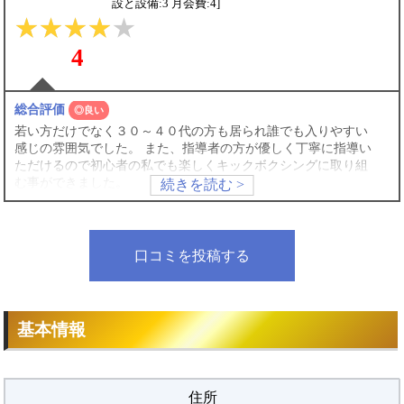
設と設備:3 月会費:4]
4
総合評価
◎良い
若い方だけでなく３０～４０代の方も居られ誰でも入りやすい
感じの雰囲気でした。 また、指導者の方が優しく丁寧に指導い
ただけるので初心者の私でも楽しくキックボクシングに取り組
む事ができました。
プロ選手輩出評価
△悪い
プロ選手の方などの経歴が載ったようなポスターや掲示物等が
ジム内に見当たらなかったので詳しくはわかりません。
口コミを投稿する
レッスン評価
◎良い
初心者の私でも、少し上手くパンチやキックが打てると褒めて
いただけるので楽しくトレーニングができました。 初心者の方
基本情報
に向けた基礎のレッスンも優しく丁寧に指導してもらえるので
お勧めです。
アクセスと立地評価
◎良い
大通りから一本中に入ったところにあるのでアクセスも良く駐
住所