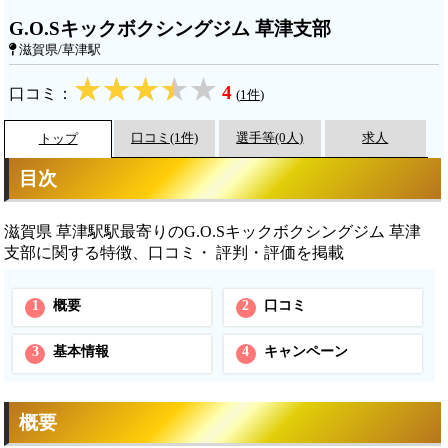
G.O.Sキックボクシングジム 草津支部
滋賀県/草津駅
4
口コミ：
(
1件
)
口コミ(1件)
選手等(0人)
求人
トップ
目次
滋賀県 草津駅駅最寄りのG.O.Sキックボクシングジム 草津
支部に関する特徴、口コミ・ 評判・評価を掲載
1
概要
2
口コミ
3
基本情報
4
キャンペーン
概要