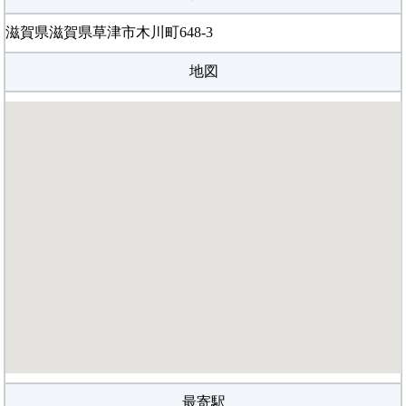
車場もそれなりのスペースがあるので通いやすいと感じまし
た。
滋賀県滋賀県草津市木川町648-3
施設と設備評価
○普通
地図
サンドバックも何個かあり、ウエイトトレーニングエリアもあ
るので設備的は充実していると感じました。
月会費評価
◎良い
仕事が忙しく、月に1～2回しか通えなかったので少し高いと感
じました。月に何度も通えるのであればお得だと思います。
最寄駅