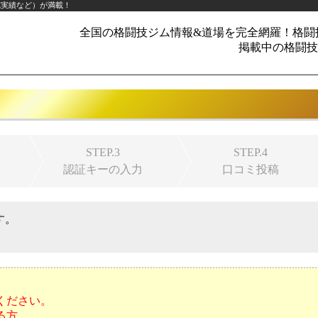
成実績など）が満載！
全国の格闘技ジム情報&道場を完全網羅！格闘
掲載中の格闘技ジ
STEP.3
STEP.4
認証キーの入力
口コミ投稿
す。
ください。
る方。