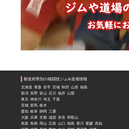
都道府県別の格闘技ジム&道場情報
北海道
青森
岩手
宮城
秋田
山形
福島
新潟
長野
富山
石川
福井
山梨
東京
神奈川
埼玉
千葉
茨城
群馬
栃木
愛知
岐阜
静岡
三重
大阪
兵庫
京都
滋賀
奈良
和歌山
鳥取
島根
岡山
広島
山口
徳島
香川
愛媛
高知